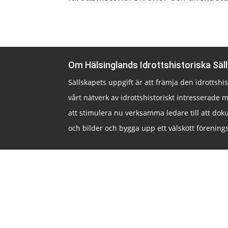
Om Hälsinglands Idrottshistoriska Säl
Sällskapets uppgift är att främja den idrottsh
vårt nätverk av idrottshistoriskt intresserade m
att stimulera nu verksamma ledare till att doku
och bilder och bygga upp ett välskött förenings