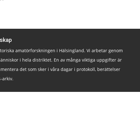
lskap
istoriska amatörforskningen i Hälsingland. Vi arbetar genom
änniskor i hela distriktet. En av många viktiga uppgifter är
mentera det som sker i våra dagar i protokoll, berättelser
-arkiv.