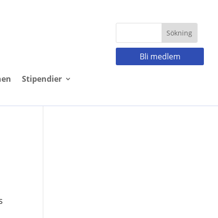
Bli medlem
nen
Stipendier
s