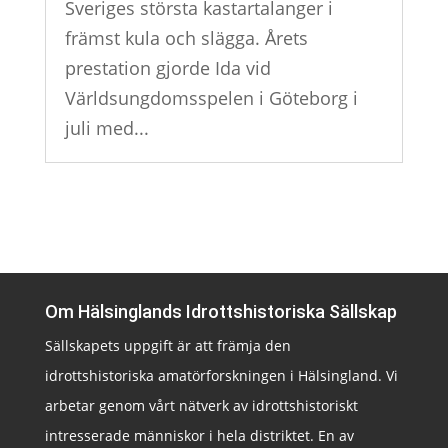
Sveriges största kastartalanger i
främst kula och slägga. Årets
prestation gjorde Ida vid
Världsungdomsspelen i Göteborg i
juli med...
Om Hälsinglands Idrottshistoriska Sällskap
Sällskapets uppgift är att främja den
idrottshistoriska amatörforskningen i Hälsingland. Vi
arbetar genom vårt nätverk av idrottshistoriskt
intresserade människor i hela distriktet. En av