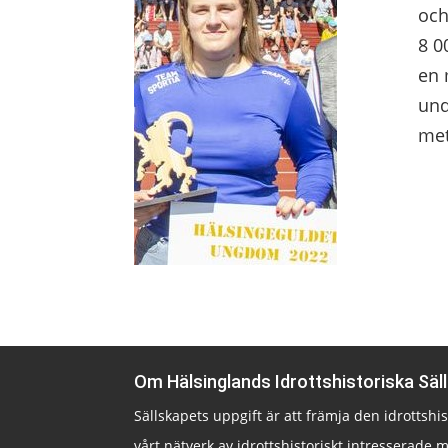
och
8 0
en 
und
met
Om Hälsinglands Idrottshistoriska Säl
Sällskapets uppgift är att främja den idrottsh
vårt nätverk av idrottshistoriskt intresserade m