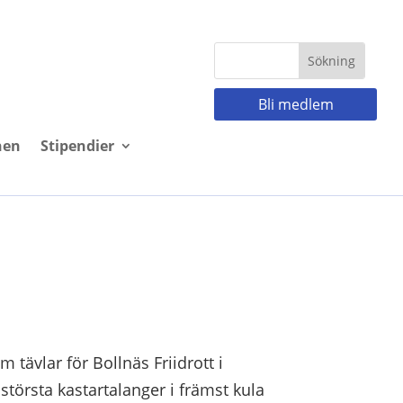
Bli medlem
nen
Stipendier
tävlar för Bollnäs Friidrott i
största kastartalanger i främst kula