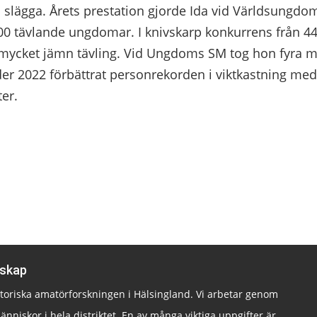
 slägga. Årets prestation gjorde Ida vid Världsungdom
00 tävlande ungdomar. I knivskarp konkurrens från 44
mycket jämn tävling. Vid Ungdoms SM tog hon fyra me
er 2022 förbättrat personrekorden i viktkastning med
er.
lskap
istoriska amatörforskningen i Hälsingland. Vi arbetar genom
änniskor i hela distriktet. En av många viktiga uppgifter är