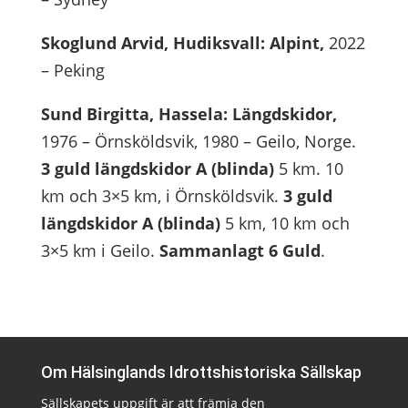
Skoglund Arvid, Hudiksvall: Alpint,
2022
– Peking
Sund Birgitta, Hassela: Längdskidor,
1976 – Örnsköldsvik, 1980 – Geilo, Norge.
3 guld längdskidor A (blinda)
5 km. 10
km och 3×5 km, i Örnsköldsvik.
3 guld
längdskidor
A (blinda)
5 km, 10 km och
3×5 km i Geilo.
Sammanlagt 6 Guld
.
Om Hälsinglands Idrottshistoriska Sällskap
Sällskapets uppgift är att främja den