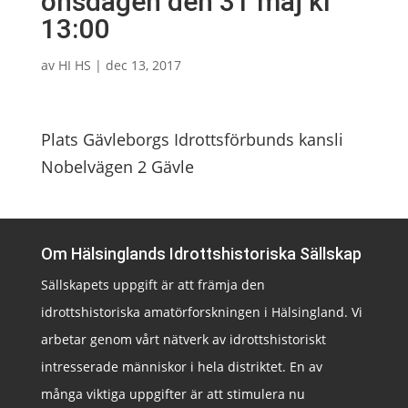
onsdagen den 31 maj kl
13:00
av
HI HS
|
dec 13, 2017
Plats Gävleborgs Idrottsförbunds kansli
Nobelvägen 2 Gävle
Om Hälsinglands Idrottshistoriska Sällskap
Sällskapets uppgift är att främja den
idrottshistoriska amatörforskningen i Hälsingland. Vi
arbetar genom vårt nätverk av idrottshistoriskt
intresserade människor i hela distriktet. En av
många viktiga uppgifter är att stimulera nu