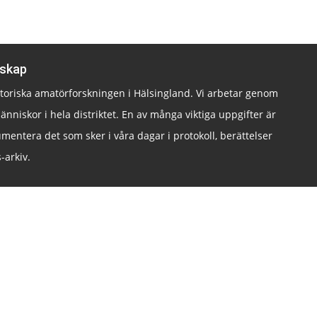
lskap
istoriska amatörforskningen i Hälsingland. Vi arbetar genom
änniskor i hela distriktet. En av många viktiga uppgifter är
mentera det som sker i våra dagar i protokoll, berättelser
-arkiv.