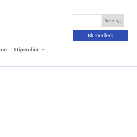
Bli medlem
nen
Stipendier