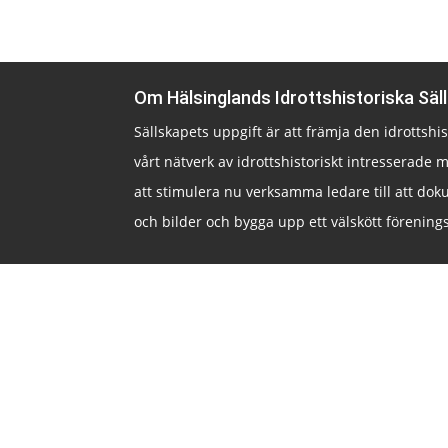
Om Hälsinglands Idrottshistoriska Säl
Sällskapets uppgift är att främja den idrottsh
vårt nätverk av idrottshistoriskt intresserade m
att stimulera nu verksamma ledare till att doku
och bilder och bygga upp ett välskött förenings