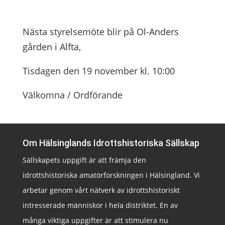
Nästa styrelsemöte blir på Ol-Anders
gården i Alfta,
Tisdagen den 19 november kl. 10:00
Välkomna / Ordförande
Om Hälsinglands Idrottshistoriska Sällskap
Sällskapets uppgift är att främja den
idrottshistoriska amatörforskningen i Hälsingland. Vi
arbetar genom vårt nätverk av idrottshistoriskt
intresserade människor i hela distriktet. En av
många viktiga uppgifter är att stimulera nu