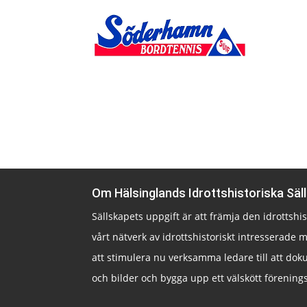
Om Hälsinglands Idrottshistoriska Säl
Sällskapets uppgift är att främja den idrottsh
vårt nätverk av idrottshistoriskt intresserade m
att stimulera nu verksamma ledare till att doku
och bilder och bygga upp ett välskött förenings