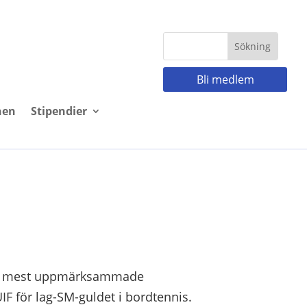
Bli medlem
nen
Stipendier
rets mest uppmärksammade
IF för lag-SM-guldet i bordtennis.