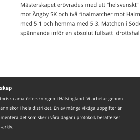
Mästerskapet erövrades med ett ”helsvenskt” 
mot Ängby SK och två finalmatcher mot Halm
med 5-1 och hemma med 5-3. Matchen i Söder
spännande inför en absolut fullsatt idrottsh
lskap
istoriska amatörforskningen i Hälsingland. Vi arbetar genom
änniskor i hela distriktet. En av många viktiga uppgifter är
mentera det som sker i våra dagar i protokoll, berättelser
-arkiv.