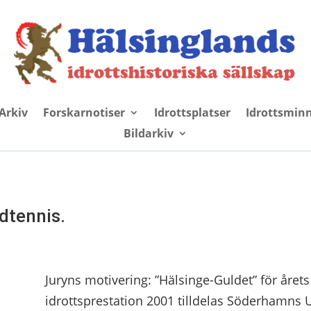
Arkiv
Forskarnotiser
Idrottsplatser
Idrottsmin
Bildarkiv
dtennis.
Juryns motivering: ”Hälsinge-Guldet” för å
idrottsprestation 2001 tilldelas Söderhamns U