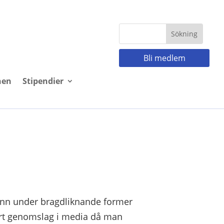
Bli medlem
nen
Stipendier
vann under bragdliknande former
ort genomslag i media då man