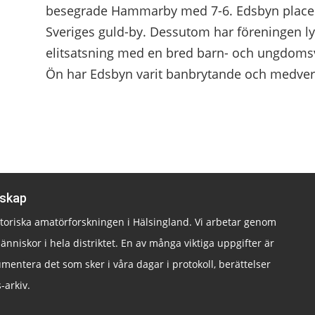
besegrade Hammarby med 7-6. Edsbyn placera
Sveriges guld-by. Dessutom har föreningen l
elitsatsning med en bred barn- och ungdom
Ön har Edsbyn varit banbrytande och medverka
lskap
istoriska amatörforskningen i Hälsingland. Vi arbetar genom
änniskor i hela distriktet. En av många viktiga uppgifter är
mentera det som sker i våra dagar i protokoll, berättelser
-arkiv.