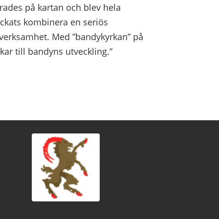
des på kartan och blev hela
yckats kombinera en seriös
sverksamhet. Med ”bandykyrkan” på
r till bandyns utveckling.”