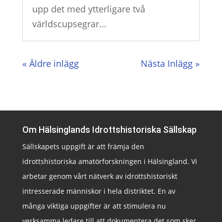
upp det med ytterligare två
världscupsegrar...
« Äldre inlägg
Nästa Inlägg »
Om Hälsinglands Idrottshistoriska Sällskap
Sällskapets uppgift är att främja den
idrottshistoriska amatörforskningen i Hälsingland. Vi
arbetar genom vårt nätverk av idrottshistoriskt
intresserade människor i hela distriktet. En av
många viktiga uppgifter är att stimulera nu
verksamma ledare till att dokumentera det som sker