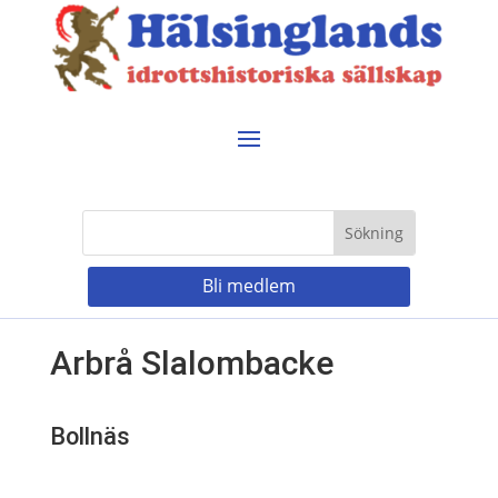
Bli medlem
Arbrå Slalombacke
Bollnäs