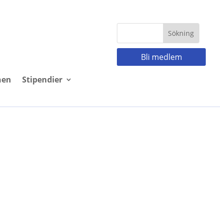
Bli medlem
nen
Stipendier