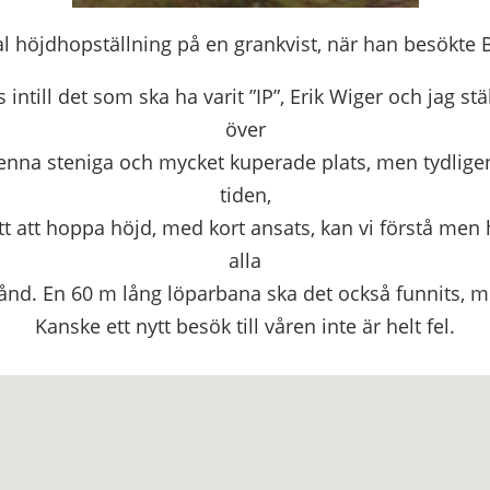
l höjdhopställning på en grankvist, när han besökte B
intill det som ska ha varit ”IP”, Erik Wiger och jag stä
över
 denna steniga och mycket kuperade plats, men tydlig
tiden,
tt att hoppa höjd, med kort ansats, kan vi förstå men hu
alla
tånd. En 60 m lång löparbana ska det också funnits, m
Kanske ett nytt besök till våren inte är helt fel.