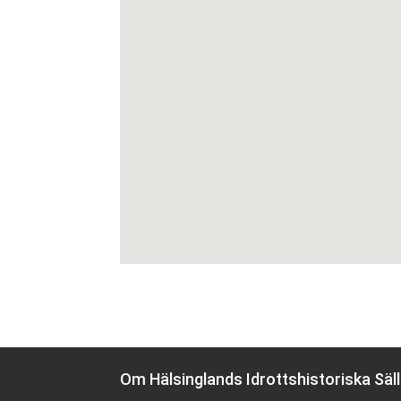
Om Hälsinglands Idrottshistoriska Säl