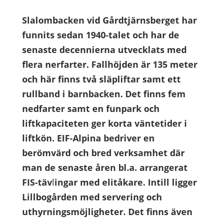
Slalombacken vid Gårdtjärnsberget har
funnits sedan 1940-talet och har de
senaste decennierna utvecklats med
flera nerfarter.
Fallhöjden är 135 meter
och här finns två släpliftar samt ett
rullband i barnbacken. Det finns fem
nedfarter samt en funpark och
liftkapaciteten ger korta väntetider i
liftkön.
EIF-Alpina bedriver en
berömvärd och bred verksamhet där
man de
senaste åren bl.a. arrangerat
FIS-täv
l
ingar med elitåkare.
Intill ligger
Lillbogården med servering och
uthyrningsmöjligheter. Det finns även