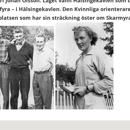
rl Johan Olsson.
Laget vann Hälsingekavlen som de
 fyra – i Hälsingekavlen.
Den Kvinnliga orienterare
 platsen som har sin sträckning öster om Skarmyr