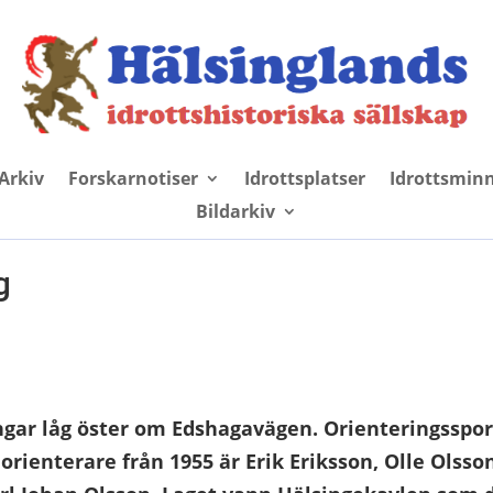
Arkiv
Forskarnotiser
Idrottsplatser
Idrottsmin
Bildarkiv
g
ngar låg öster om Edshagavägen.
Orienteringssport
s orienterare från 1955
är Erik Eriksson, Olle Olsso