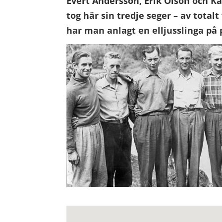
Evert Andersson, Erik Olson och Ka
tog här sin tredje seger – av totalt
har man anlagt en elljusslinga på