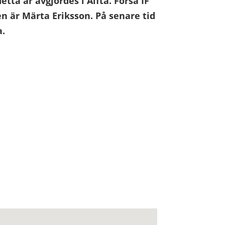
tta år avgjordes i Alfta.
Forsa IF
n är Märta Eriksson. På senare tid
a.