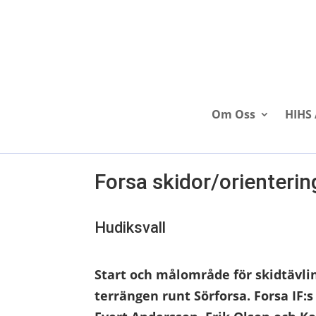
Om Oss
HIHS 
Forsa skidor/orienterin
Hudiksvall
Start och målområde för skidtävli
terrängen runt Sörforsa.
Forsa IF: