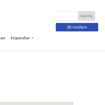
Bli medlem
nen
Stipendier