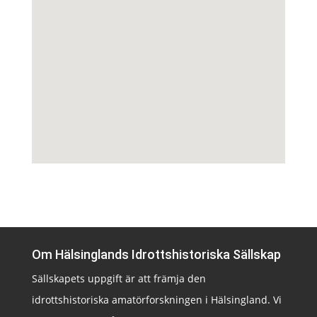
Om Hälsinglands Idrottshistoriska Sällskap
Sällskapets uppgift är att främja den
idrottshistoriska amatörforskningen i Hälsingland. Vi