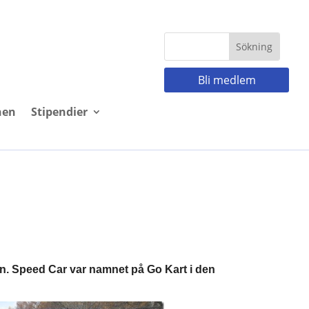
Bli medlem
nen
Stipendier
en.
Speed Car var namnet på Go Kart i den