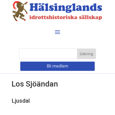
Bli medlem
Los Sjöändan
Ljusdal