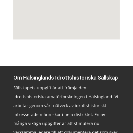
Om Hälsinglands Idrottshistoriska Sällskap
Sällskapets uppgift är att främja den
idrottshistoriska amatörforskningen i Hälsingland. Vi
arbetar genom vårt nätverk av idrottshistoriskt
intresserade människor i hela distriktet. En av
många viktiga uppgifter är att stimulera nu
verksamma ledare till att dokumentera det som sker