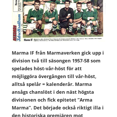
Marma IF från Marmaverken gick upp i
division två till säsongen 1957-58 som
spelades höst-vår-höst för att
möjliggöra övergången till vår-höst,
alltså spelår = kalenderår. Marma
ansågs chanslöst i den näst högsta
divisionen och fick epitetet ”Arma
Marma”. Det började också riktigt illa i
den historiska premiären mot