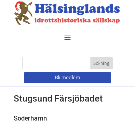
Bli medlem
Stugsund Färsjöbadet
Söderhamn